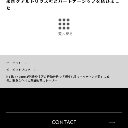
米国クアルトリクス社とパートナーシップを結びまし
た
一覧へ戻る
ビービット
ビービットブログ
MY Bunkamura登録者43万の行動分析で「頼られるマーケティング部」に成
長。東急文化村の意識改革ストーリー
CONTACT