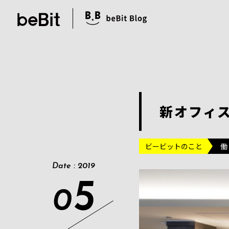
新オフィス
ビービットのこと
働
Date : 2019
5
0