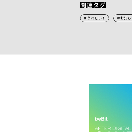
関連タグ
＃うれしい！
＃お知ら